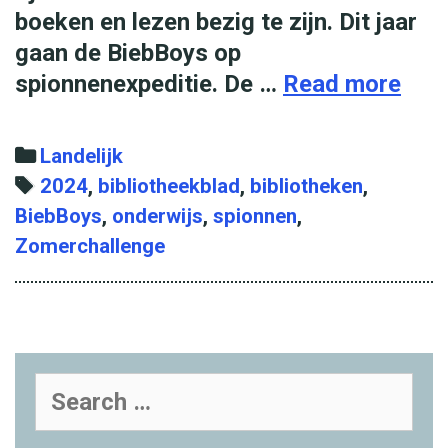
u
boeken en lezen bezig te zijn. Dit jaar
r
gaan de BiebBoys op
l
spionnenexpeditie. De …
Read more
3
e
0
e
.
C
Landelijk
s
0
a
T
2024
,
bibliotheekblad
,
bibliotheken
,
p
0
BiebBoys
t
a
,
onderwijs
,
spionnen
,
l
0
Zomerchallenge
e
g
e
k
g
s
z
i
o
i
n
r
e
d
i
r
S
e
e
b
e
r
s
a
i