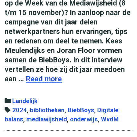
o
op de Week van de Mediawijsheid (8
o
t/m 15 november)? In aanloop naar de
r
campagne van dit jaar delen
d
netwerkpartners hun ervaringen, tips
e
en redenen om deel te nemen. Kees
K
Meulendijks en Joran Floor vormen
i
samen de BiebBoys. In dit interview
n
vertellen ze hoe zij dit jaar meedoen
d
aan …
Read more
Z
e
o
r
d
C
Landelijk
j
o
a
T
2024
,
bibliotheken
,
BiebBoys
,
Digitale
u
e
balans
t
a
,
mediawijsheid
,
onderwijs
,
WvdM
r
n
e
g
y
d