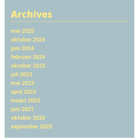
e
r
j
c
Archives
n
k
h
d
f
i
o
o
mei 2025
n
r
oktober 2024
e
d
:
juni 2024
n
e
februari 2024
m
r
oktober 2023
e
e
juli 2023
e
n
mei 2023
m
april 2023
v
e
maart 2023
e
t
juni 2021
r
d
oktober 2020
g
september 2020
e
r
G