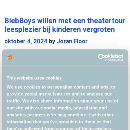
g
s
b
e
o
o
B
r
BiebBoys willen met een theatertour
e
i
i
leesplezier bij kinderen vergroten
k
e
e
oktober 4, 2024
by
Joran Floor
e
b
s
n
B
p
o
r
y
i
This website uses cookies
s
j
We use cookies to personalise content and ads, to
m
provide social media features and to analyse our
z
e
traffic. We also share information about your use of
e
e
our site with our social media, advertising and
n
m
analytics partners who may combine it with other
information that you’ve provided to them or that
e
they’ve collected from your use of their services.