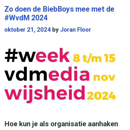
a
r
Zo doen de BiebBoys mee met de
g
i
#WvdM 2024
o
e
oktober 21, 2024
by
Joran Floor
m
s
t
e
s
t
e
m
m
e
n
v
Hoe kun je als organisatie aanhaken