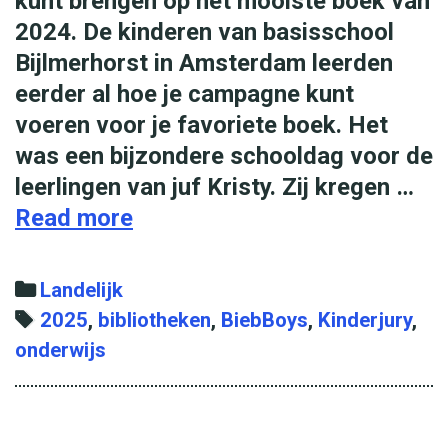
kunt brengen op het mooiste boek van
2024. De kinderen van basisschool
Bijlmerhorst in Amsterdam leerden
eerder al hoe je campagne kunt
voeren voor je favoriete boek. Het
was een bijzondere schooldag voor de
leerlingen van juf Kristy. Zij kregen …
Read more
L
a
a
C
Landelijk
t
a
T
2025
,
bibliotheken
,
BiebBoys
,
Kinderjury
,
s
onderwijs
t
a
t
e
g
e
g
s
d
o