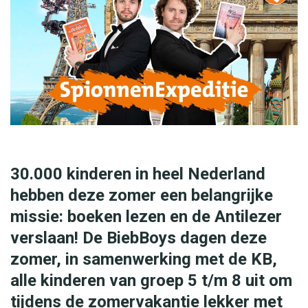
e
t
e
e
n
t
h
e
30.000 kinderen in heel Nederland
a
hebben deze zomer een belangrijke
t
missie: boeken lezen en de Antilezer
e
verslaan! De BiebBoys dagen deze
r
zomer, in samenwerking met de KB,
t
alle kinderen van groep 5 t/m 8 uit om
o
tijdens de zomervakantie lekker met