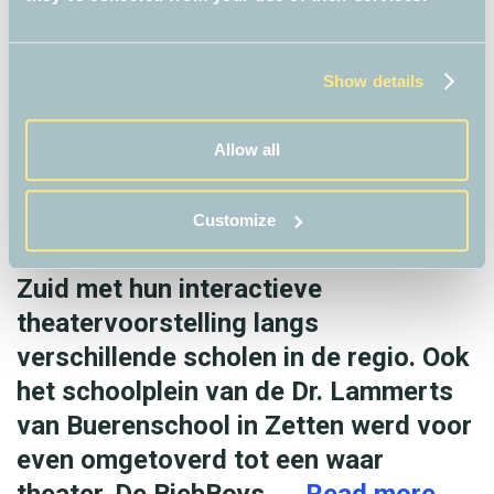
t
d
e
Show details
#
ZETTEN – De 70ste
W
Kinderboekenweek is weer van start
Allow all
v
gegaan. Om kinderen enthousiast te
d
maken voor lezen, trekken de
Customize
M
BiebBoys van bibliotheek Gelderland
2
Zuid met hun interactieve
0
theatervoorstelling langs
2
verschillende scholen in de regio. Ook
4
het schoolplein van de Dr. Lammerts
van Buerenschool in Zetten werd voor
even omgetoverd tot een waar
theater. De BiebBoys, …
Read more
B