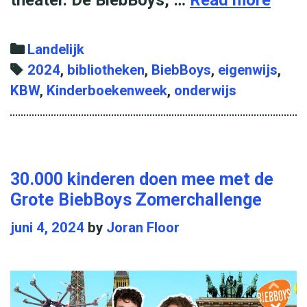
i
e
C
Landelijk
b
a
T
2024
,
bibliotheken
,
BiebBoys
,
eigenwijs
,
B
KBW
t
a
,
Kinderboekenweek
,
onderwijs
o
e
g
y
g
s
s
o
w
r
30.000 kinderen doen mee met de
i
i
Grote BiebBoys Zomerchallenge
l
e
juni 4, 2024
by
Joran Floor
l
s
e
n
m