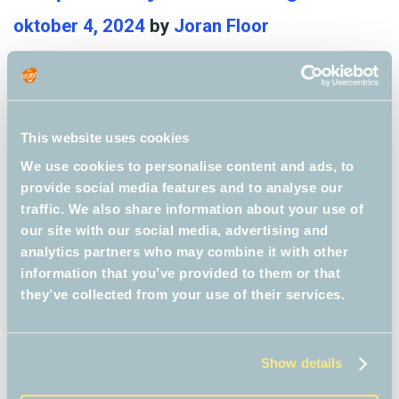
e
e
oktober 4, 2024
by
Joran Floor
b
s
B
o
y
This website uses cookies
s
We use cookies to personalise content and ads, to
m
provide social media features and to analyse our
e
traffic. We also share information about your use of
e
our site with our social media, advertising and
m
analytics partners who may combine it with other
information that you’ve provided to them or that
e
they’ve collected from your use of their services.
t
d
e
Show details
#
ZETTEN – De 70ste