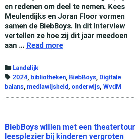
en redenen om deel te nemen. Kees
Meulendijks en Joran Floor vormen
samen de BiebBoys. In dit interview
vertellen ze hoe zij dit jaar meedoen
aan …
Read more
Z
o
d
C
Landelijk
o
a
T
2024
,
bibliotheken
,
BiebBoys
,
Digitale
e
balans
t
a
,
mediawijsheid
,
onderwijs
,
WvdM
n
e
g
d
g
s
e
o
B
r
BiebBoys willen met een theatertour
i
i
leesplezier bij kinderen vergroten