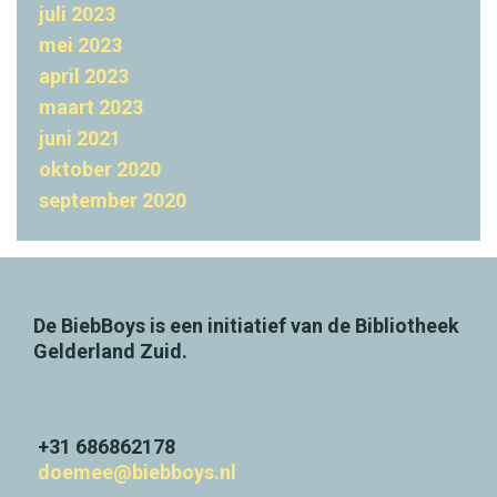
juli 2023
n
mei 2023
t
april 2023
h
maart 2023
e
juni 2021
a
oktober 2020
t
september 2020
e
r
t
De BiebBoys is een initiatief van de Bibliotheek
o
Gelderland Zuid.
u
r
l
+31 686862178
doemee@biebboys.nl
e