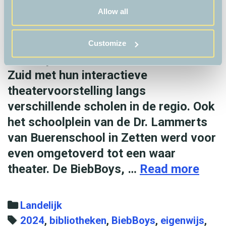
W
Kinderboekenweek is weer van start
Allow all
v
gegaan. Om kinderen enthousiast te
d
maken voor lezen, trekken de
Customize
M
BiebBoys van bibliotheek Gelderland
2
Zuid met hun interactieve
0
theatervoorstelling langs
2
verschillende scholen in de regio. Ook
4
het schoolplein van de Dr. Lammerts
van Buerenschool in Zetten werd voor
even omgetoverd tot een waar
theater. De BiebBoys, …
Read more
B
i
e
C
Landelijk
b
a
T
2024
,
bibliotheken
,
BiebBoys
,
eigenwijs
,