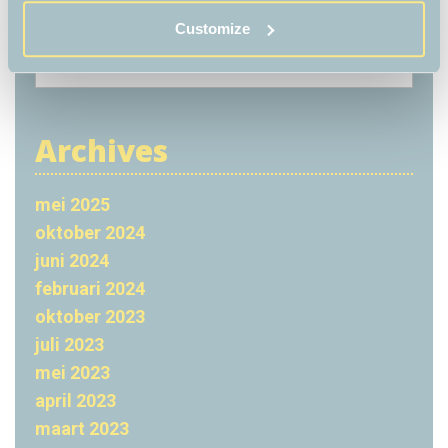
d
i
Customize
S
e
e
e
r
s
a
e
r
c
Archives
n
h
d
f
o
o
mei 2025
r
oktober 2024
e
:
juni 2024
n
februari 2024
m
oktober 2023
e
juli 2023
e
mei 2023
m
april 2023
e
maart 2023