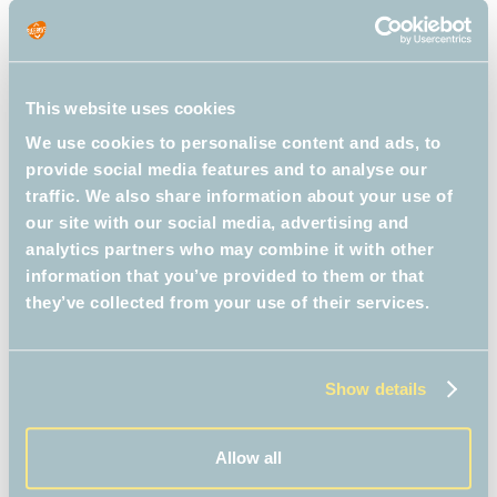
verslaan! De BiebBoys dagen deze
zomer, in samenwerking met de KB,
alle kinderen van groep 5 t/m 8 uit om
tijdens de zomervakantie lekker met
This website uses cookies
boeken en lezen bezig te zijn. Dit jaar
We use cookies to personalise content and ads, to
provide social media features and to analyse our
gaan de BiebBoys op
traffic. We also share information about your use of
spionnenexpeditie. De …
Read more
3
our site with our social media, advertising and
0
analytics partners who may combine it with other
.
information that you’ve provided to them or that
C
Landelijk
they’ve collected from your use of their services.
0
a
T
2024
,
bibliotheekblad
,
bibliotheken
,
0
BiebBoys
t
a
,
onderwijs
,
spionnen
,
0
Zomerchallenge
e
g
Show details
k
g
s
i
o
Allow all
n
r