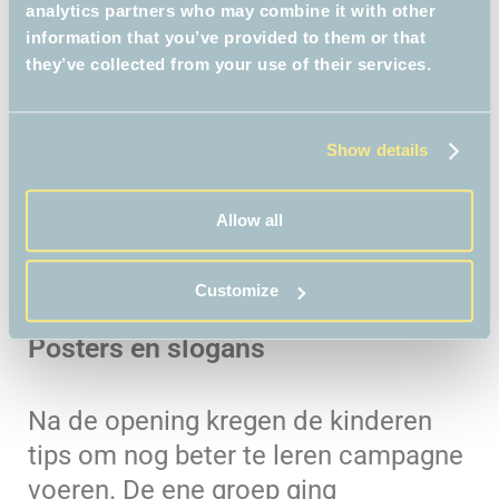
Nood
van Dav Pilkey
,
het twaalfde
analytics partners who may combine it with other
deel uit hun lievelingsserie. Valentina
information that you’ve provided to them or that
they’ve collected from your use of their services.
(9) had gekozen voor
Danse
Macabre
van Paul van Loon en
vertelde daar enthousiast over: ‘Het
Show details
boek is zo leuk dat ik er niet goed
meer van kon slapen. Ik bleef maar
Allow all
fantaseren: hoe zou het verder
gaan?’.
Customize
Posters en slogans
Na de opening kregen de kinderen
tips om nog beter te leren campagne
voeren. De ene groep ging