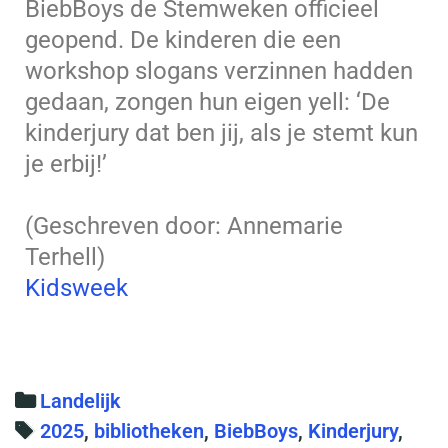
BiebBoys de Stemweken officieel
geopend. De kinderen die een
workshop slogans verzinnen hadden
gedaan, zongen hun eigen yell: ‘De
kinderjury dat ben jij, als je stemt kun
je erbij!’
(Geschreven door: Annemarie
Terhell)
Kidsweek
C
Landelijk
a
T
2025
,
bibliotheken
,
BiebBoys
,
Kinderjury
,