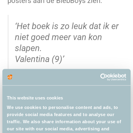
posters aan de BiebBoys zien.
‘Het boek is zo leuk dat ik er
niet goed meer van kon
slapen.
Valentina (9)’
Tessa (11) had een mooie poster
gemaakt over
Kermiskind
van
This website uses cookies
Jacques Vriens. Jaenai (10) en Faaiz
We use cookies to personalise content and ads, to
(9) hadden zich uitgeleefd op een
provide social media features and to analyse our
traffic. We also share information about your use of
presentatie van
Dogman – Redder in
our site with our social media, advertising and