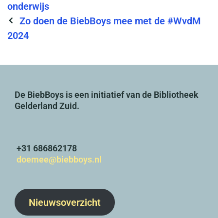
t
a
onderwijs
P
e
g
Zo doen de BiebBoys mee met de #WvdM
o
g
s
2024
s
o
t
r
n
i
a
e
De BiebBoys is een initiatief van de Bibliotheek
Gelderland Zuid.
v
s
i
g
+31 686862178
a
doemee@biebboys.nl
t
i
o
Nieuwsoverzicht
n