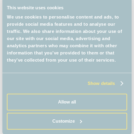
jouw onderwijs.
This website uses cookies
We use cookies to personalise content and ads, to
Klik hier voor het lespakket
provide social media features and to analyse our
traffic. We also share information about your use of
our site with our social media, advertising and
analytics partners who may combine it with other
information that you’ve provided to them or that
DE GROTE BIEBBOYS
they’ve collected from your use of their services.
ZOMERCHALLENGE 2026
Show details
Game on!
We gaan ook deze zomer de leesdip
Allow all
tegen! Dit keer in samenwerking met
de KB nationale bibliotheek en de
Customize
CPNB!
Het belooft weer een super toffe