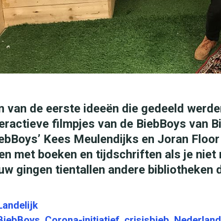
n van de eerste ideeën die gedeeld werde
teractieve filmpjes van de BiebBoys van B
iebBoys’ Kees Meulendijks en Joran Floor l
en met boeken en tijdschriften als je niet
uw gingen tientallen andere bibliotheken
C
Landelijk
a
T
BiebBoys
,
Corona-initiatief
,
crisisbieb
,
Nederlan