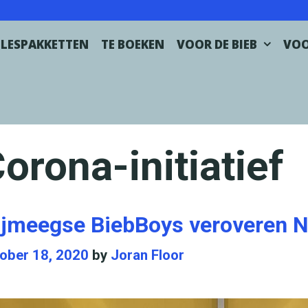
LESPAKKETTEN
TE BOEKEN
VOOR DE BIEB
VOO
orona-initiatief
ijmeegse BiebBoys veroveren N
ober 18, 2020
by
Joran Floor