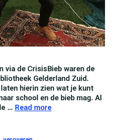
n via de CrisisBieb waren de
ibliotheek Gelderland Zuid.
aten hierin zien wat je kunt
 naar school en de bieb mag. Al
 de …
Read more
N
i
j
m
d
,
veroveren