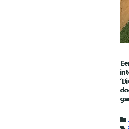
Ee
in
‘B
do
ga