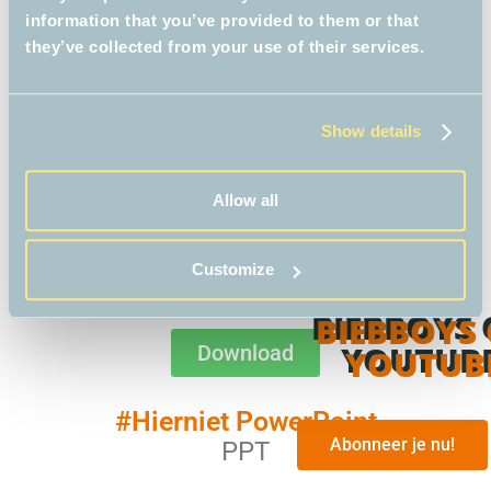
information that you’ve provided to them or that
they’ve collected from your use of their services.
Downloads
Show details
Download hier alle materialen uit het lespakket
Allow all
Handleiding
Customize
PDF
BIEBBOYS
Download
YOUTUB
#Hierniet PowerPoint
Abonneer je nu!
PPT