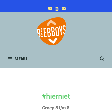
Skip
to
content
S
MENU
#hierniet
Groep 5 t/m 8