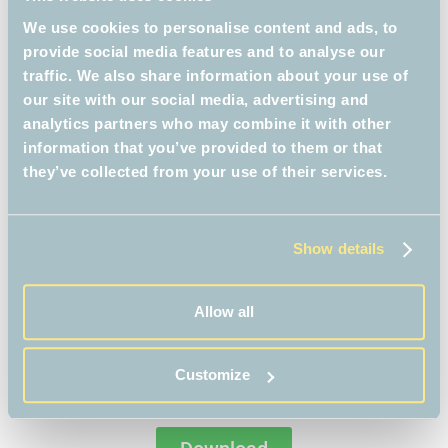
We use cookies to personalise content and ads, to
provide social media features and to analyse our
Downloads
traffic. We also share information about your use of
our site with our social media, advertising and
analytics partners who may combine it with other
Download hier alle materialen uit het lespakket
information that you’ve provided to them or that
they’ve collected from your use of their services.
Handleiding
PDF
Show details
Download
Allow all
Wie heeft het gedaan? PowerPoint
PPT
Customize