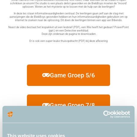
schrikken ze enorm! De studio is een plaats delict geworden en de BiebBoys moeten de “moord’
oplossen. Weten ze het mysterie op te lossen met de hulp van de leerlingen?
In deze les staan informatievaardigheden centraal. De leerlingen gaan zelf aan de slag met
aanwijzingen die de BiebBoys gevonden hebben en hun informatievaardigheden gebruiken om op
internet te zoeken naar de oplossing. Dit doen de leerlingen binnen een app van Bibendo.
Naast de video bestaat het lespakket uit een lesbrief (PDF), een Wie heeft het gedaan? PowerPoint
(ppt.) en een Detective werkblad.
Deze zijn onderaan de pagina te downloaden.
Er is ook een super leuke thuisopdracht (PDF) bij deze aflevering
Game Groep 5/6
Game Groep 7/8
This website uses cookies