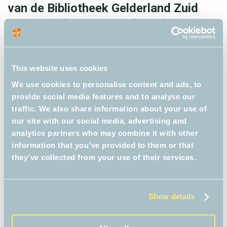
van de Bibliotheek Gelderland Zuid
mogen zich NBD Jeugdspecialist van
het Jaar 2021 noemen. Uit 57
aanmeldingen werden de BiebBoys
door juryleden Miriam Bakker
This website uses cookies
(winnaar NBD Biblion Jeugdspecialist
We use cookies to personalise content and ads, to
provide social media features and to analyse our
2020), Karen Bertrams (ProBiblio) en
traffic. We also share information about your use of
Vera Wieringa (NBD Biblion) tot
our site with our social media, advertising and
winnaar verkozen. De NBD Biblion-
analytics partners who may combine it with other
information that you’ve provided to them or that
prijs is bedoeld voor …
Read more
B
they’ve collected from your use of their services.
i
e
C
Landelijk
b
Show details
a
T
Beste Jeugdspecialist
,
BiebBoys
,
NBD
B
Biblion
t
a
,
uitgeroepen