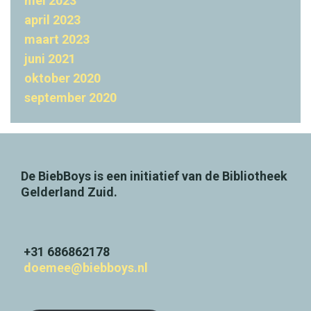
mei 2023
o
april 2023
t
maart 2023
N
juni 2021
B
oktober 2020
D
september 2020
B
i
b
De BiebBoys is een initiatief van de Bibliotheek
l
Gelderland Zuid.
i
o
n
+31 686862178
doemee@biebboys.nl
J
e