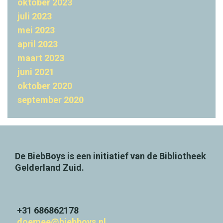
oktober 2023
e
juli 2023
b
mei 2023
b
april 2023
o
maart 2023
y
juni 2021
s
oktober 2020
e
september 2020
e
n
s
De BiebBoys is een initiatief van de Bibliotheek
u
Gelderland Zuid.
c
c
e
+31 686862178
doemee@biebboys.nl