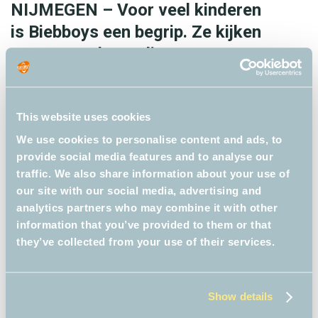
NIJMEGEN – Voor veel kinderen
is Biebboys een begrip. Ze kijken
graag naar het online programma over
boeken en verhalen. Ontstaan in
coronatijd werd het een
succesnummer dat door scholen is
This website uses cookies
omarmd. Biebboys is deze week
We use cookies to personalise content and ads, to
provide social media features and to analyse our
onderscheiden als vernieuwend
traffic. We also share information about your use of
initiatief in de bibliotheekwereld. Hoe
our site with our social media, advertising and
krijg je kinderen aan het lezen als de
analytics partners who may combine it with other
information that you’ve provided to them or that
scholen en bibliotheken dicht zijn? In
they’ve collected from your use of their services.
maart …
Read more
H
o
e
Show details
C
Landelijk
n