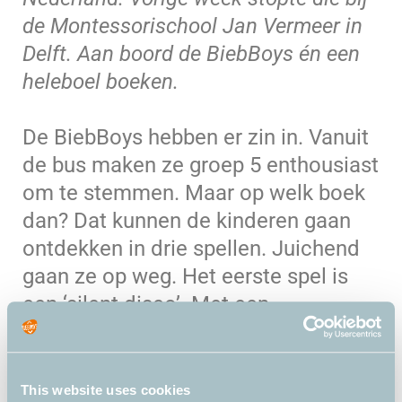
de Montessorischool Jan Vermeer in
Delft. Aan boord de BiebBoys én een
heleboel boeken.
De BiebBoys hebben er zin in. Vanuit
de bus maken ze groep 5 enthousiast
om te stemmen. Maar op welk boek
dan? Dat kunnen de kinderen gaan
ontdekken in drie spellen. Juichend
gaan ze op weg. Het eerste spel is
een ‘silent disco’. Met een
koptelefoon op luisteren de
leerlingen naar drie fragmenten.
Daarna mogen ze raden uit welk
This website uses cookies