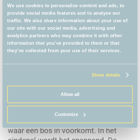
boek die komen. Het tweede spel is
We use cookies to personalise content and ads, to
een soort doolhof. Door steeds te
provide social media features and to analyse our
traffic. We also share information about your use of
kiezen uit de bordjes op het
our site with our social media, advertising and
schoolplein kom je uit bij boeken die
analytics partners who may combine it with other
helemaal passen bij jouw smaak.
information that you’ve provided to them or that
they’ve collected from your use of their services.
Medaille
Het laatste spel staat in de bus. Er
Show details
zijn tien kijkdozen die elk bij een
boek horen. De tv-kamer hoort
Allow all
natuurlijk bij Bob Popcorn. Maar het
oerwoud? Dat is moeilijker te
Customize
plaatsen, want er zijn meer boeken
waar een bos in voorkomt. In het