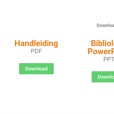
Download
Handleiding
Biblio
PowerP
PDF
PP
Download
Downl