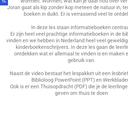
wormen. Wormen, wat kan je daar nou over ver
Joran gaat als kip zonder kop meteen de natuur in, te
boeken in duikt. Er is verrassend veel te ontd
In deze les staan informatieboeken centraa
Er zijn heel veel prachtige informatieboeken in de bi
vinden en we hebben in Nederland heel veel geweldig
kinderboekenschrijvers. In deze les gaan de leerli
ontdekken wat er allemaal te vinden is en maken 
gebruik van.
Naast de video bestaat het lespakket uit een lesbrie
Biblioloog PowerPoint (PPT) en Werkblade
Ook is er een Thuisopdracht (PDF) die je de leerlin
geven om thuis te doen