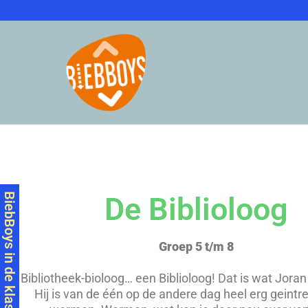
Skip
to
content
BiebBoys in de klas!
De Biblioloog
Groep 5 t/m 8
Bibliotheek-bioloog… een Biblioloog! Dat is wat Joran
Hij is van de één op de andere dag heel erg geintr