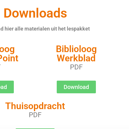
Downloads
 hier alle materialen uit het lespakket
loog
Biblioloog
oint
Werkblad
T
PDF
oad
Download
Thuisopdracht
PDF