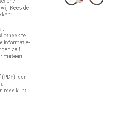
tellen?
rwijl Kees de
ekken!
l.
bliotheek te
e informatie-
ngen zelf
er meteen
f (PDF), een
n.
gen mee kunt