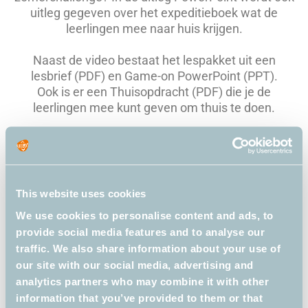
uitleg gegeven over het expeditieboek wat de
leerlingen mee naar huis krijgen.
Naast de video bestaat het lespakket uit een
lesbrief (PDF) en Game-on PowerPoint (PPT).
Ook is er een Thuisopdracht (PDF) die je de
leerlingen mee kunt geven om thuis te doen.
De
boekenlijst
vind je in de lesbrief.
Bekijk ook eens onze andere gratis
lespakketten
This website uses cookies
We use cookies to personalise content and ads, to
provide social media features and to analyse our
traffic. We also share information about your use of
our site with our social media, advertising and
analytics partners who may combine it with other
BIEBBOYS OP
information that you’ve provided to them or that